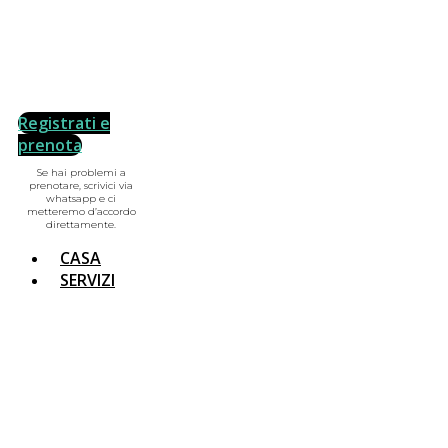
Registrati e
prenota
Se hai problemi a
prenotare, scrivici via
whatsapp e ci
metteremo d’accordo
direttamente.
CASA
SERVIZI