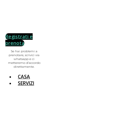
Registrati e
prenota
Se hai problemi a
prenotare, scrivici via
whatsapp e ci
metteremo d’accordo
direttamente.
CASA
SERVIZI