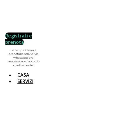
Registrati e
prenota
Se hai problemi a
prenotare, scrivici via
whatsapp e ci
metteremo d’accordo
direttamente.
CASA
SERVIZI