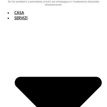
Se hai problemi a prenotare, scrivici via whatsapp e ci metteremo d’accordo
direttamente.
CASA
SERVIZI