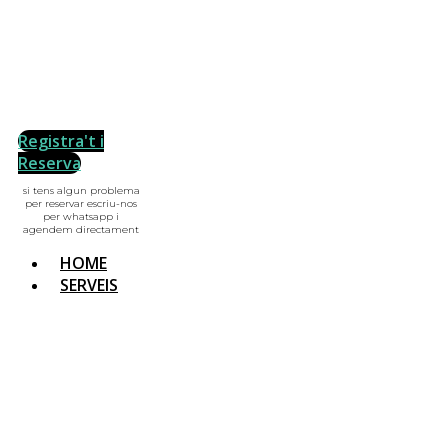
Registra't i
Reserva
si tens algun problema
per reservar escriu-nos
per whatsapp i
agendem directament
HOME
SERVEIS