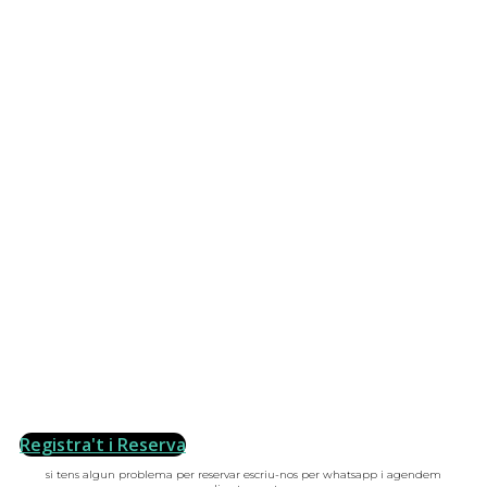
Registra't i Reserva
si tens algun problema per reservar escriu-nos per whatsapp i agendem