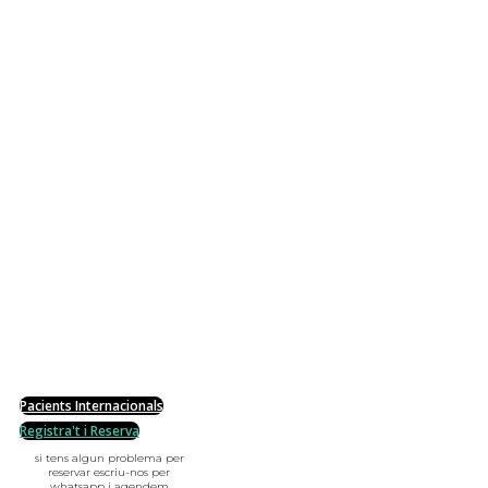
Pacients Internacionals
Registra't i Reserva
si tens algun problema per
reservar escriu-nos per
whatsapp i agendem