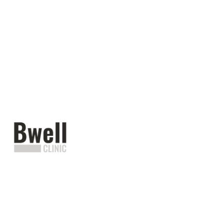
Vés
al
contingut