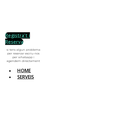
Registra't i
Reserva
si tens algun problema
per reservar escriu-nos
per whatsapp i
agendem directament
HOME
SERVEIS